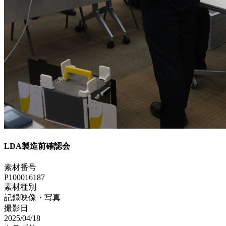
LDA製造前確認会
素材番号
P100016187
素材種別
記録映像・写真
撮影日
2025/04/18