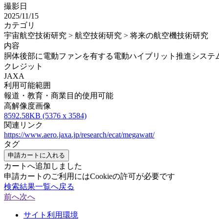
撮影日
2025/11/15
カテゴリ
宇宙航空技術研究 > 航空技術研究 > 将来の航空機技術研究
内容
胴体後部に電動ファンを有する電動ハイブリット推進システ
クレジット
JAXA
利用可能範囲
報道・教育・商業目的使用可能
高解像度画像
8592.58KB (5376 x 3584)
関連リンク
https://www.aero.jaxa.jp/research/ecat/megawatt/
タグ
申請カートに入れる
カートへ追加しました
申請カートのご利用にはCookieの許可が必要です
検索結果一覧へ戻る
前へ
次へ
サイト利用環境