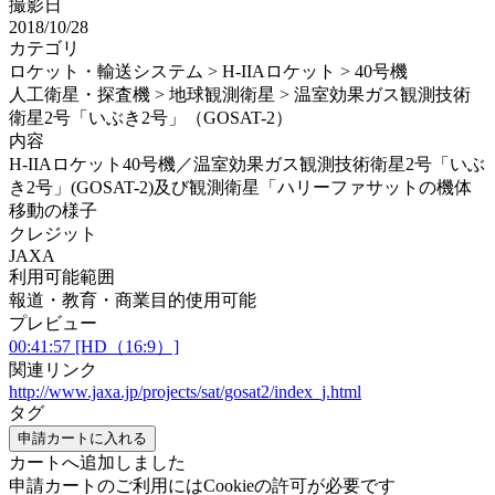
撮影日
2018/10/28
カテゴリ
ロケット・輸送システム > H-IIAロケット > 40号機
人工衛星・探査機 > 地球観測衛星 > 温室効果ガス観測技術
衛星2号「いぶき2号」（GOSAT-2）
内容
H-IIAロケット40号機／温室効果ガス観測技術衛星2号「いぶ
き2号」(GOSAT-2)及び観測衛星「ハリーファサットの機体
移動の様子
クレジット
JAXA
利用可能範囲
報道・教育・商業目的使用可能
プレビュー
00:41:57 [HD（16:9）]
関連リンク
http://www.jaxa.jp/projects/sat/gosat2/index_j.html
タグ
申請カートに入れる
カートへ追加しました
申請カートのご利用にはCookieの許可が必要です