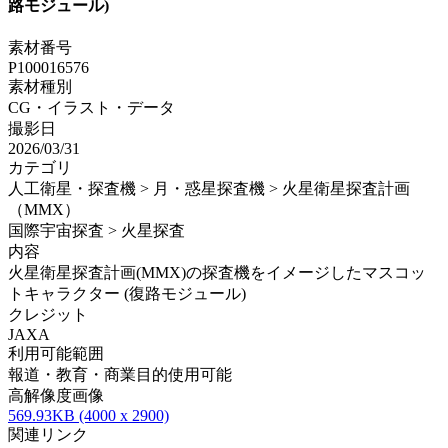
路モジュール)
素材番号
P100016576
素材種別
CG・イラスト・データ
撮影日
2026/03/31
カテゴリ
人工衛星・探査機 > 月・惑星探査機 > 火星衛星探査計画
（MMX）
国際宇宙探査 > 火星探査
内容
火星衛星探査計画(MMX)の探査機をイメージしたマスコッ
トキャラクター (復路モジュール)
クレジット
JAXA
利用可能範囲
報道・教育・商業目的使用可能
高解像度画像
569.93KB (4000 x 2900)
関連リンク