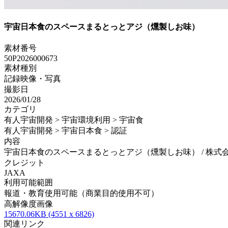
宇宙日本食のスペースまるとっとアジ（燻製しお味）
素材番号
50P2026000673
素材種別
記録映像・写真
撮影日
2026/01/28
カテゴリ
有人宇宙開発 > 宇宙環境利用 > 宇宙食
有人宇宙開発 > 宇宙日本食 > 認証
内容
宇宙日本食のスペースまるとっとアジ（燻製しお味） / 株式会社キシ
クレジット
JAXA
利用可能範囲
報道・教育使用可能（商業目的使用不可）
高解像度画像
15670.06KB (4551 x 6826)
関連リンク