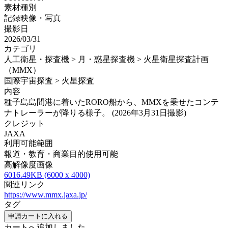
素材種別
記録映像・写真
撮影日
2026/03/31
カテゴリ
人工衛星・探査機 > 月・惑星探査機 > 火星衛星探査計画
（MMX）
国際宇宙探査 > 火星探査
内容
種子島島間港に着いたRORO船から、MMXを乗せたコンテ
ナトレーラーが降りる様子。 (2026年3月31日撮影)
クレジット
JAXA
利用可能範囲
報道・教育・商業目的使用可能
高解像度画像
6016.49KB (6000 x 4000)
関連リンク
https://www.mmx.jaxa.jp/
タグ
申請カートに入れる
カートへ追加しました