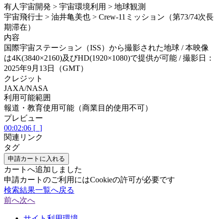
有人宇宙開発 > 宇宙環境利用 > 地球観測
宇宙飛行士 > 油井亀美也 > Crew-11ミッション（第73/74次長
期滞在）
内容
国際宇宙ステーション（ISS）から撮影された地球 / 本映像
は4K(3840×2160)及びHD(1920×1080)で提供が可能 / 撮影日：
2025年9月13日（GMT）
クレジット
JAXA/NASA
利用可能範囲
報道・教育使用可能（商業目的使用不可）
プレビュー
00:02:06 [_]
関連リンク
タグ
申請カートに入れる
カートへ追加しました
申請カートのご利用にはCookieの許可が必要です
検索結果一覧へ戻る
前へ
次へ
サイト利用環境