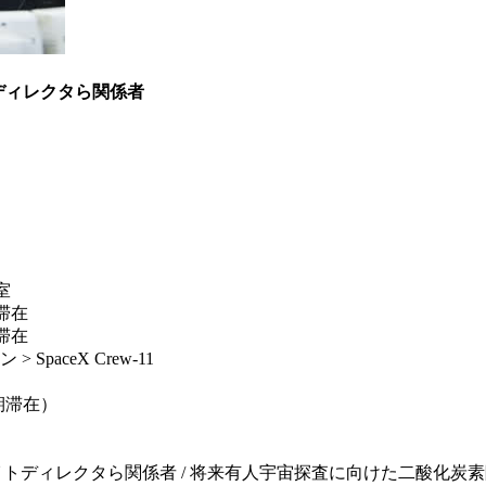
ディレクタら関係者
室
滞在
滞在
aceX Crew-11
長期滞在）
タら関係者 / 将来有人宇宙探査に向けた二酸化炭素除去の軌道上技術実証