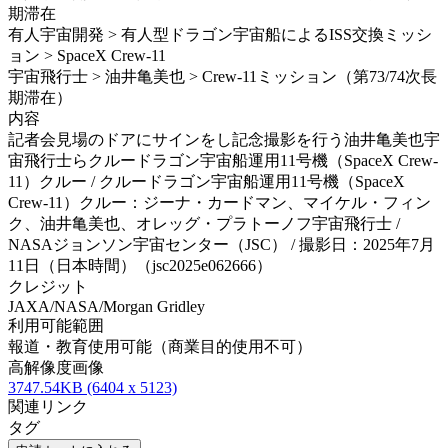
期滞在
有人宇宙開発 > 有人型ドラゴン宇宙船によるISS交換ミッシ
ョン > SpaceX Crew-11
宇宙飛行士 > 油井亀美也 > Crew-11ミッション（第73/74次長
期滞在）
内容
記者会見場のドアにサインをし記念撮影を行う油井亀美也宇
宙飛行士らクルードラゴン宇宙船運用11号機（SpaceX Crew-
11）クルー / クルードラゴン宇宙船運用11号機（SpaceX
Crew-11）クルー：ジーナ・カードマン、マイケル・フィン
ク、油井亀美也、オレッグ・プラトーノフ宇宙飛行士 /
NASAジョンソン宇宙センター（JSC） / 撮影日：2025年7月
11日（日本時間）（jsc2025e062666）
クレジット
JAXA/NASA/Morgan Gridley
利用可能範囲
報道・教育使用可能（商業目的使用不可）
高解像度画像
3747.54KB (6404 x 5123)
関連リンク
タグ