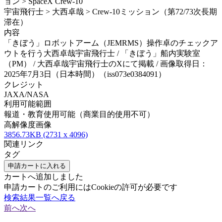
ョン > SpaceX Crew-10
宇宙飛行士 > 大西卓哉 > Crew-10ミッション（第72/73次長期
滞在）
内容
「きぼう」ロボットアーム（JEMRMS）操作卓のチェックア
ウトを行う大西卓哉宇宙飛行士 / 「きぼう」船内実験室
（PM） / 大西卓哉宇宙飛行士のXにて掲載 / 画像取得日：
2025年7月3日（日本時間）（iss073e0384091）
クレジット
JAXA/NASA
利用可能範囲
報道・教育使用可能（商業目的使用不可）
高解像度画像
3856.73KB (2731 x 4096)
関連リンク
タグ
申請カートに入れる
カートへ追加しました
申請カートのご利用にはCookieの許可が必要です
検索結果一覧へ戻る
前へ
次へ