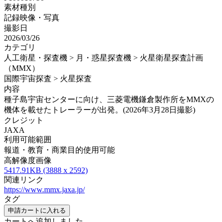
素材種別
記録映像・写真
撮影日
2026/03/26
カテゴリ
人工衛星・探査機 > 月・惑星探査機 > 火星衛星探査計画
（MMX）
国際宇宙探査 > 火星探査
内容
種子島宇宙センターに向け、三菱電機鎌倉製作所をMMXの
機体を載せたトレーラーが出発。(2026年3月28日撮影)
クレジット
JAXA
利用可能範囲
報道・教育・商業目的使用可能
高解像度画像
5417.91KB (3888 x 2592)
関連リンク
https://www.mmx.jaxa.jp/
タグ
申請カートに入れる
カートへ追加しました