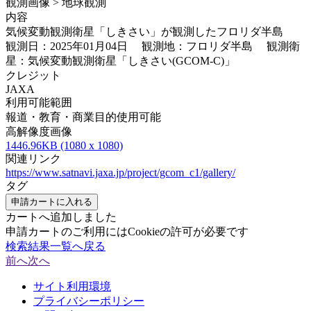
観測画像 > 地球観測
内容
気候変動観測衛星「しきさい」が観測したフロリダ半島
観測日：2025年01月04日 観測地：フロリダ半島 観測衛
星：気候変動観測衛星「しきさい(GCOM-C)」
クレジット
JAXA
利用可能範囲
報道・教育・商業目的使用可能
高解像度画像
1446.96KB (1080 x 1080)
関連リンク
https://www.satnavi.jaxa.jp/project/gcom_c1/gallery/
タグ
申請カートに入れる
カートへ追加しました
申請カートのご利用にはCookieの許可が必要です
検索結果一覧へ戻る
前へ
次へ
サイト利用環境
プライバシーポリシー