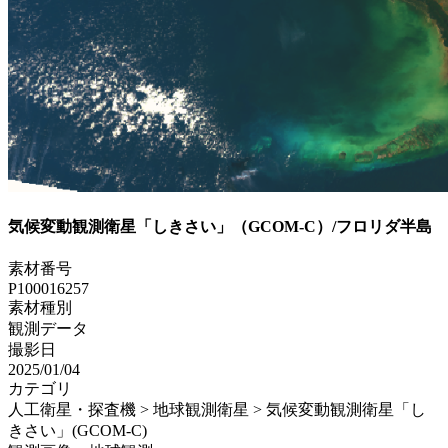
気候変動観測衛星「しきさい」（GCOM-C）/フロリダ半島
素材番号
P100016257
素材種別
観測データ
撮影日
2025/01/04
カテゴリ
人工衛星・探査機 > 地球観測衛星 > 気候変動観測衛星「し
きさい」(GCOM-C)