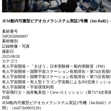
JEM船内可搬型ビデオカメラシステム実証2号機（Int-Bal
素材番号
50P2026000897
素材種別
記録映像・写真
撮影日
2025/08/26
カテゴリ
有人宇宙開発 > 「きぼう」日本実験棟 > 船内実験室（PM）
有人宇宙開発 > 国際宇宙ステーション長期滞在 > 第74次長期
有人宇宙開発 > 国際宇宙ステーション長期滞在 > 第73次長期
有人宇宙開発 > 有人型ドラゴン宇宙船によるISS交換ミッション > Sp
有人宇宙開発 > 宇宙環境利用
宇宙飛行士 > 油井亀美也 > Crew-11ミッション（第73/74次
内容
JEM船内可搬型ビデオカメラシステム実証2号機（Int-Ball
間）（iss073e0603129）