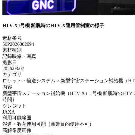
HTV-X1号機 離脱時のHTV-X運用管制室の様子
素材番号
50P2026002094
素材種別
記録映像・写真
撮影日
2026/03/07
カテゴリ
ロケット・輸送システム > 新型宇宙ステーション補給機（HTV-X
内容
新型宇宙ステーション補給機（HTV-X）1号機 離脱時のHTV-X
時間）
クレジット
JAXA
利用可能範囲
報道・教育使用可能（商業目的使用不可）
高解像度画像