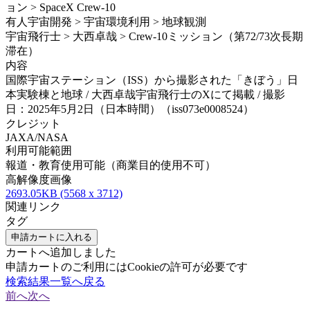
ョン > SpaceX Crew-10
有人宇宙開発 > 宇宙環境利用 > 地球観測
宇宙飛行士 > 大西卓哉 > Crew-10ミッション（第72/73次長期
滞在）
内容
国際宇宙ステーション（ISS）から撮影された「きぼう」日
本実験棟と地球 / 大西卓哉宇宙飛行士のXにて掲載 / 撮影
日：2025年5月2日（日本時間）（iss073e0008524）
クレジット
JAXA/NASA
利用可能範囲
報道・教育使用可能（商業目的使用不可）
高解像度画像
2693.05KB (5568 x 3712)
関連リンク
タグ
申請カートに入れる
カートへ追加しました
申請カートのご利用にはCookieの許可が必要です
検索結果一覧へ戻る
前へ
次へ