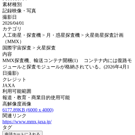
素材種別
記録映像・写真
撮影日
2026/04/01
カテゴリ
人工衛星・探査機 > 月・惑星探査機 > 火星衛星探査計画
（MMX）
国際宇宙探査 > 火星探査
内容
MMX探査機、輸送コンテナ開梱(1) コンテナ内には復路モ
ジュールと探査モジュールが格納されている。(2026年4月1
日撮影)
クレジット
JAXA
利用可能範囲
報道・教育・商業目的使用可能
高解像度画像
6177.89KB (6000 x 4000)
関連リンク
https://www.mmx.jaxa.jp/
タグ
申請カートに入れる