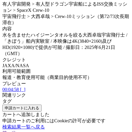
有人宇宙開発 > 有人型ドラゴン宇宙船によるISS交換ミッシ
ョン > SpaceX Crew-10
宇宙飛行士 > 大西卓哉 > Crew-10ミッション（第72/73次長期
滞在）
内容
水を含ませたハイジーンタオルを絞る大西卓哉宇宙飛行士 /
「きぼう」船内実験室 / 本映像は4K(3840×2160)及び
HD(1920×1080)で提供が可能 / 撮影日：2025年6月21日
（GMT）
クレジット
JAXA/NASA
利用可能範囲
報道・教育使用可能（商業目的使用不可）
プレビュー
00:04:58 [_]
関連リンク
タグ
申請カートに入れる
カートへ追加しました
申請カートのご利用にはCookieの許可が必要です
検索結果一覧へ戻る