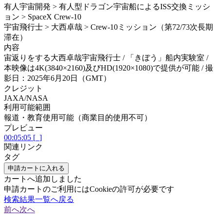
有人宇宙開発 > 有人型ドラゴン宇宙船によるISS交換ミッシ
ョン > SpaceX Crew-10
宇宙飛行士 > 大西卓哉 > Crew-10ミッション（第72/73次長期
滞在）
内容
宙返りをする大西卓哉宇宙飛行士 / 「きぼう」船内実験室 /
本映像は4K(3840×2160)及びHD(1920×1080)で提供が可能 / 撮
影日：2025年6月20日（GMT）
クレジット
JAXA/NASA
利用可能範囲
報道・教育使用可能（商業目的使用不可）
プレビュー
00:05:05 [_]
関連リンク
タグ
申請カートに入れる
カートへ追加しました
申請カートのご利用にはCookieの許可が必要です
検索結果一覧へ戻る
前へ
次へ