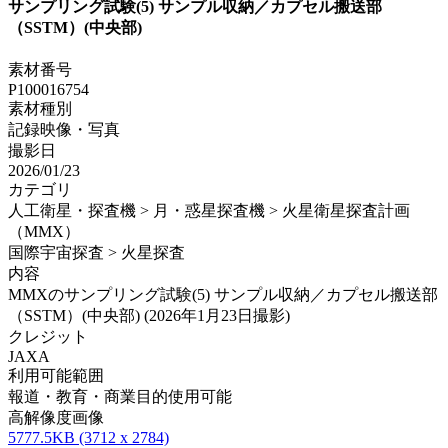
サンプリング試験(5) サンプル収納／カプセル搬送部
（SSTM）(中央部)
素材番号
P100016754
素材種別
記録映像・写真
撮影日
2026/01/23
カテゴリ
人工衛星・探査機 > 月・惑星探査機 > 火星衛星探査計画
（MMX）
国際宇宙探査 > 火星探査
内容
MMXのサンプリング試験(5) サンプル収納／カプセル搬送部
（SSTM）(中央部) (2026年1月23日撮影)
クレジット
JAXA
利用可能範囲
報道・教育・商業目的使用可能
高解像度画像
5777.5KB (3712 x 2784)