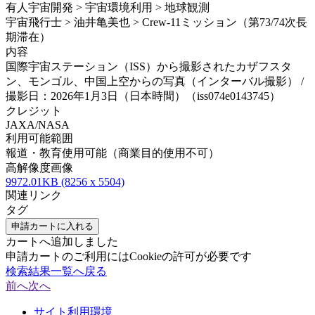
有人宇宙開発 > 宇宙環境利用 > 地球観測
宇宙飛行士 > 油井亀美也 > Crew-11ミッション（第73/74次長
期滞在）
内容
国際宇宙ステーション（ISS）から撮影されたカザフスタ
ン、モンゴル、中国上空からの写真（インターバル撮影） /
撮影日：2026年1月3日（日本時間）（iss074e0143745）
クレジット
JAXA/NASA
利用可能範囲
報道・教育使用可能（商業目的使用不可）
高解像度画像
9972.01KB (8256 x 5504)
関連リンク
タグ
申請カートに入れる
カートへ追加しました
申請カートのご利用にはCookieの許可が必要です
検索結果一覧へ戻る
前へ
次へ
サイト利用環境