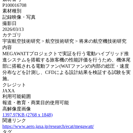
P100016708
素材種別
記録映像・写真
撮影日
2026/03/13
カテゴリ
宇宙航空技術研究 > 航空技術研究 > 将来の航空機技術研究
内容
MEGAWATTプロジェクトで実証を行う電動ハイブリッド推
進システムを搭載する旅客機の性能評価を行うため、機体尾
部に搭載される電動ファン(WATファン)の内部の総圧・速度
分布などを計測し、CFDによる設計結果を検証する試験を実
施。
クレジット
JAXA
利用可能範囲
報道・教育・商業目的使用可能
高解像度画像
1397.97KB (2768 x 1848)
関連リンク
https://www.aero.jaxa.jp/research/ecat/megawatt/
タグ