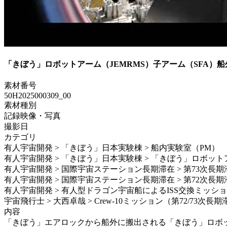
「きぼう」ロボットアーム（JEMRMS）子アーム（SFA）
素材番号
50H2025000309_00
素材種別
記録映像・写真
撮影日
カテゴリ
有人宇宙開発 > 「きぼう」日本実験棟 > 船内実験室（PM）
有人宇宙開発 > 「きぼう」日本実験棟 > 「きぼう」ロボット
有人宇宙開発 > 国際宇宙ステーション長期滞在 > 第73次長期
有人宇宙開発 > 国際宇宙ステーション長期滞在 > 第72次長期
有人宇宙開発 > 有人型ドラゴン宇宙船によるISS交換ミッション > S
宇宙飛行士 > 大西卓哉 > Crew-10ミッション（第72/73次長
内容
「きぼう」エアロックから船外に搬出される「きぼう」ロボットアー