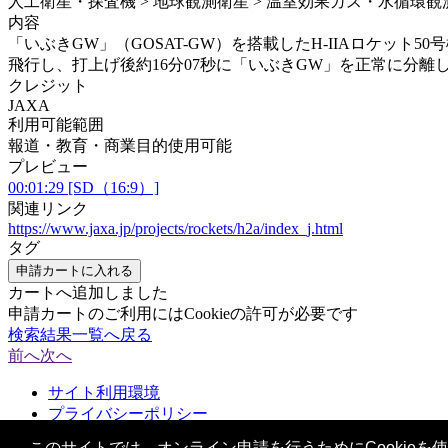
人工衛星・探査機 > 地球観測衛星 > 温室効果ガス・水循環観測
内容
「いぶきGW」（GOSAT-GW）を搭載したH-IIAロケット
飛行し、打上げ後約16分07秒に「いぶきGW」を正常に分離
クレジット
JAXA
利用可能範囲
報道・教育・商業目的使用可能
プレビュー
00:01:29 [SD（16:9）]
関連リンク
https://www.jaxa.jp/projects/rockets/h2a/index_j.html
タグ
申請カートに入れる
カートへ追加しました
申請カートのご利用にはCookieの許可が必要です
検索結果一覧へ戻る
前へ
次へ
サイト利用環境
プライバシーポリシー
お問い合わせ
このサイトでは、オンライン申請を行うためにCookieを使