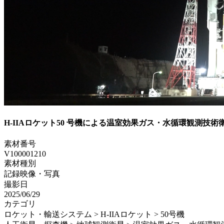
H-IIAロケット50 号機による温室効果ガス・水循環観測技術衛星
素材番号
V100001210
素材種別
記録映像・写真
撮影日
2025/06/29
カテゴリ
ロケット・輸送システム > H-IIAロケット > 50号機