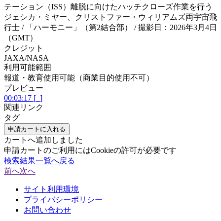
テーション（ISS）離脱に向けたハッチクローズ作業を行う
ジェシカ・ミヤー、クリストファー・ウィリアムズ両宇宙飛
行士 / 「ハーモニー」（第2結合部） / 撮影日：2026年3月4日
（GMT）
クレジット
JAXA/NASA
利用可能範囲
報道・教育使用可能（商業目的使用不可）
プレビュー
00:03:17 [_]
関連リンク
タグ
申請カートに入れる
カートへ追加しました
申請カートのご利用にはCookieの許可が必要です
検索結果一覧へ戻る
前へ
次へ
サイト利用環境
プライバシーポリシー
お問い合わせ