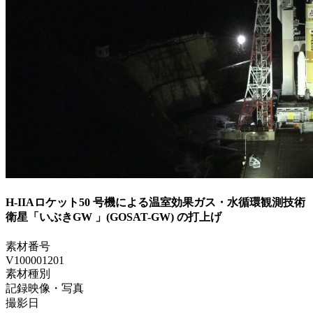
H-IIAロケット50 号機による温室効果ガス・水循環観測技術
衛星「いぶきGW 」(GOSAT-GW) の打上げ
素材番号
V100001201
素材種別
記録映像・写真
撮影日