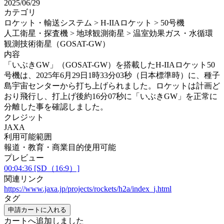
2025/06/29
カテゴリ
ロケット・輸送システム > H-IIAロケット > 50号機
人工衛星・探査機 > 地球観測衛星 > 温室効果ガス・水循環
観測技術衛星（GOSAT-GW）
内容
「いぶきGW」（GOSAT-GW）を搭載したH-IIAロケット50
号機は、2025年6月29日1時33分03秒（日本標準時）に、種子
島宇宙センターから打ち上げられました。ロケットは計画ど
おり飛行し、打上げ後約16分07秒に「いぶきGW」を正常に
分離した事を確認しました。
クレジット
JAXA
利用可能範囲
報道・教育・商業目的使用可能
プレビュー
00:04:36 [SD（16:9）]
関連リンク
https://www.jaxa.jp/projects/rockets/h2a/index_j.html
タグ
申請カートに入れる
カートへ追加しました