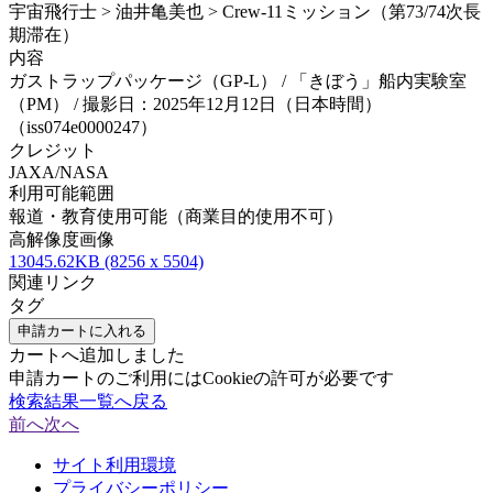
宇宙飛行士 > 油井亀美也 > Crew-11ミッション（第73/74次長
期滞在）
内容
ガストラップパッケージ（GP-L） / 「きぼう」船内実験室
（PM） / 撮影日：2025年12月12日（日本時間）
（iss074e0000247）
クレジット
JAXA/NASA
利用可能範囲
報道・教育使用可能（商業目的使用不可）
高解像度画像
13045.62KB (8256 x 5504)
関連リンク
タグ
申請カートに入れる
カートへ追加しました
申請カートのご利用にはCookieの許可が必要です
検索結果一覧へ戻る
前へ
次へ
サイト利用環境
プライバシーポリシー