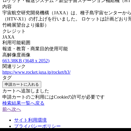
ロケット・輸送システム > 新型宇宙ステーション補給機（HTV-X
内容
宇宙航空研究開発機構（JAXA）は、種子島宇宙センターから20
（HTV-X1）の打上げを行いました。 ロケットは計画どお
竹崎展望台より撮影）
クレジット
JAXA
利用可能範囲
報道・教育・商業目的使用可能
高解像度画像
663.38KB (3648 x 2052)
関連リンク
https://www.rocket.jaxa.jp/rocket/h3/
タグ
申請カートに入れる
カートへ追加しました
申請カートのご利用にはCookieの許可が必要です
検索結果一覧へ戻る
前へ
次へ
サイト利用環境
プライバシーポリシー