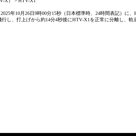
） > HTV-X1
25年10月26日9時00分15秒（日本標準時、24時間表記）
り飛行し、打上げから約14分4秒後にHTV-X1を正常に分離し