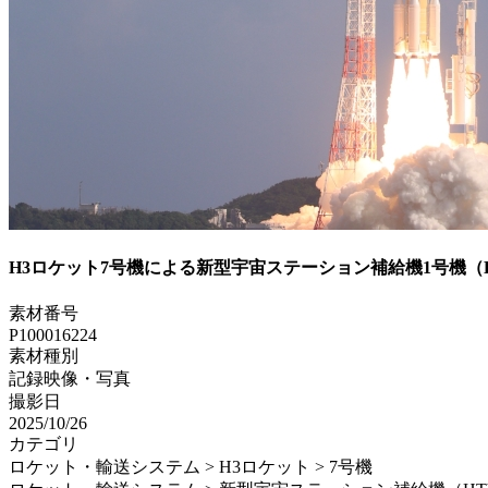
H3ロケット7号機による新型宇宙ステーション補給機1号機（HT
素材番号
P100016224
素材種別
記録映像・写真
撮影日
2025/10/26
カテゴリ
ロケット・輸送システム > H3ロケット > 7号機