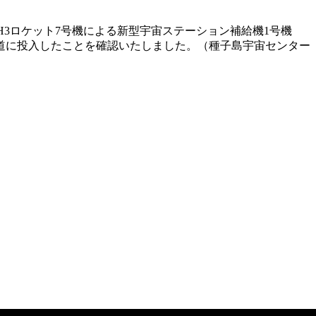
に、H3ロケット7号機による新型宇宙ステーション補給機1号機
、軌道に投入したことを確認いたしました。（種子島宇宙センター