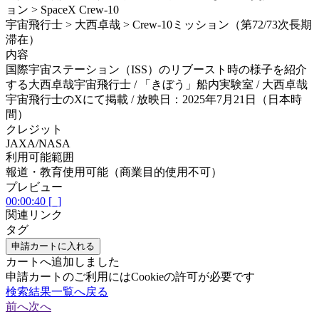
ョン > SpaceX Crew-10
宇宙飛行士 > 大西卓哉 > Crew-10ミッション（第72/73次長期
滞在）
内容
国際宇宙ステーション（ISS）のリブースト時の様子を紹介
する大西卓哉宇宙飛行士 / 「きぼう」船内実験室 / 大西卓哉
宇宙飛行士のXにて掲載 / 放映日：2025年7月21日（日本時
間）
クレジット
JAXA/NASA
利用可能範囲
報道・教育使用可能（商業目的使用不可）
プレビュー
00:00:40 [_]
関連リンク
タグ
申請カートに入れる
カートへ追加しました
申請カートのご利用にはCookieの許可が必要です
検索結果一覧へ戻る
前へ
次へ