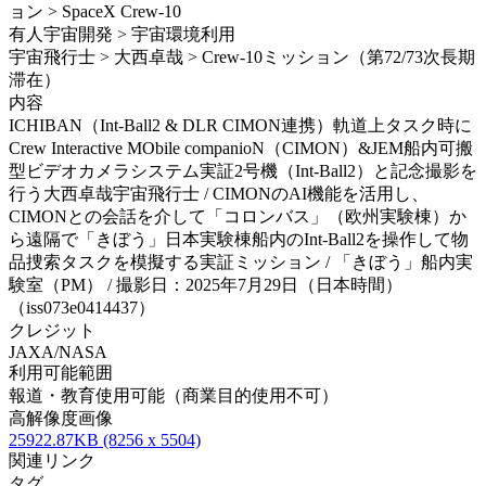
ョン > SpaceX Crew-10
有人宇宙開発 > 宇宙環境利用
宇宙飛行士 > 大西卓哉 > Crew-10ミッション（第72/73次長期
滞在）
内容
ICHIBAN（Int-Ball2 & DLR CIMON連携）軌道上タスク時に
Crew Interactive MObile companioN（CIMON）&JEM船内可搬
型ビデオカメラシステム実証2号機（Int-Ball2）と記念撮影を
行う大西卓哉宇宙飛行士 / CIMONのAI機能を活用し、
CIMONとの会話を介して「コロンバス」（欧州実験棟）か
ら遠隔で「きぼう」日本実験棟船内のInt-Ball2を操作して物
品捜索タスクを模擬する実証ミッション / 「きぼう」船内実
験室（PM） / 撮影日：2025年7月29日（日本時間）
（iss073e0414437）
クレジット
JAXA/NASA
利用可能範囲
報道・教育使用可能（商業目的使用不可）
高解像度画像
25922.87KB (8256 x 5504)
関連リンク
タグ