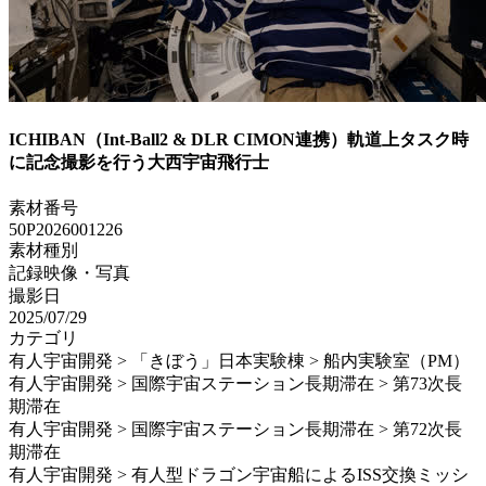
ICHIBAN（Int-Ball2 & DLR CIMON連携）軌道上タスク時
に記念撮影を行う大西宇宙飛行士
素材番号
50P2026001226
素材種別
記録映像・写真
撮影日
2025/07/29
カテゴリ
有人宇宙開発 > 「きぼう」日本実験棟 > 船内実験室（PM）
有人宇宙開発 > 国際宇宙ステーション長期滞在 > 第73次長
期滞在
有人宇宙開発 > 国際宇宙ステーション長期滞在 > 第72次長
期滞在
有人宇宙開発 > 有人型ドラゴン宇宙船によるISS交換ミッシ