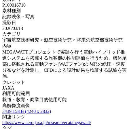
P100016710
素材種別
記録映像・写真
撮影日
2026/03/13
カテゴリ
宇宙航空技術研究 > 航空技術研究 > 将来の航空機技術研究
内容
MEGAWATTプロジェクトで実証を行う電動ハイブリッド推
進システムを搭載する旅客機の性能評価を行うため、機体尾
部に搭載される電動ファン(WATファン)の内部の総圧・速度
分布などを計測し、CFDによる設計結果を検証する試験を実
施。
クレジット
JAXA
利用可能範囲
報道・教育・商業目的使用可能
高解像度画像
3439.15KB (4240 x 2832)
関連リンク
https://www.aero.jaxa.jp/research/ecat/megawatt/
タグ