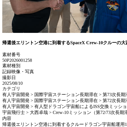
帰還後エリントン空港に到着するSpaceX Crew-10クルーの
素材番号
50P2026001258
素材種別
記録映像・写真
撮影日
2025/08/10
カテゴリ
有人宇宙開発 > 国際宇宙ステーション長期滞在 > 第73次長期
有人宇宙開発 > 国際宇宙ステーション長期滞在 > 第72次長期
有人宇宙開発 > 有人型ドラゴン宇宙船によるISS交換ミッション > S
宇宙飛行士 > 大西卓哉 > Crew-10ミッション（第72/73次長
内容
帰還後エリントン空港に到着するクルードラゴン宇宙船運用10号機（S