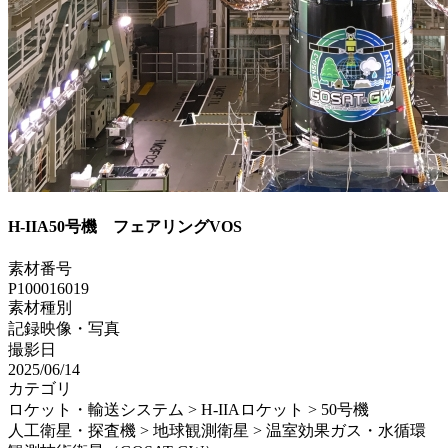
H-IIA50号機 フェアリングVOS
素材番号
P100016019
素材種別
記録映像・写真
撮影日
2025/06/14
カテゴリ
ロケット・輸送システム > H-IIAロケット > 50号機
人工衛星・探査機 > 地球観測衛星 > 温室効果ガス・水循環