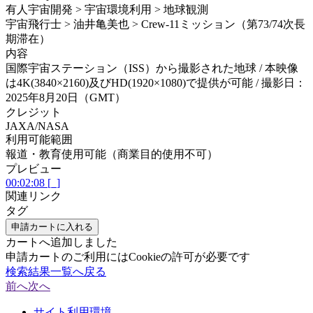
有人宇宙開発 > 宇宙環境利用 > 地球観測
宇宙飛行士 > 油井亀美也 > Crew-11ミッション（第73/74次長
期滞在）
内容
国際宇宙ステーション（ISS）から撮影された地球 / 本映像
は4K(3840×2160)及びHD(1920×1080)で提供が可能 / 撮影日：
2025年8月20日（GMT）
クレジット
JAXA/NASA
利用可能範囲
報道・教育使用可能（商業目的使用不可）
プレビュー
00:02:08 [_]
関連リンク
タグ
申請カートに入れる
カートへ追加しました
申請カートのご利用にはCookieの許可が必要です
検索結果一覧へ戻る
前へ
次へ
サイト利用環境