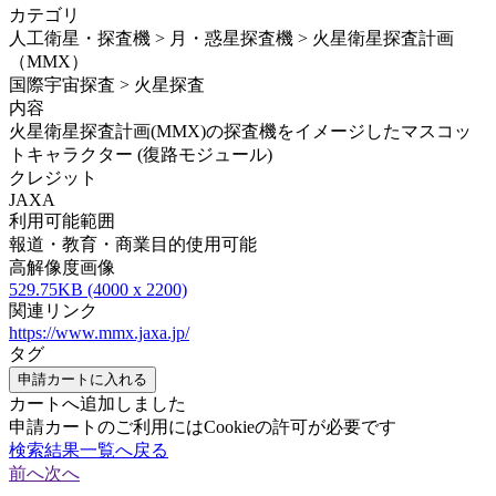
カテゴリ
人工衛星・探査機 > 月・惑星探査機 > 火星衛星探査計画
（MMX）
国際宇宙探査 > 火星探査
内容
火星衛星探査計画(MMX)の探査機をイメージしたマスコッ
トキャラクター (復路モジュール)
クレジット
JAXA
利用可能範囲
報道・教育・商業目的使用可能
高解像度画像
529.75KB (4000 x 2200)
関連リンク
https://www.mmx.jaxa.jp/
タグ
申請カートに入れる
カートへ追加しました
申請カートのご利用にはCookieの許可が必要です
検索結果一覧へ戻る
前へ
次へ