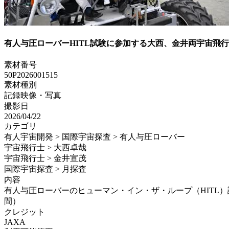
有人与圧ローバーHITL試験に参加する大西、金井両宇宙飛
素材番号
50P2026001515
素材種別
記録映像・写真
撮影日
2026/04/22
カテゴリ
有人宇宙開発 > 国際宇宙探査 > 有人与圧ローバー
宇宙飛行士 > 大西卓哉
宇宙飛行士 > 金井宣茂
国際宇宙探査 > 月探査
内容
有人与圧ローバーのヒューマン・イン・ザ・ループ（HITL）試
間）
クレジット
JAXA