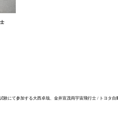
行士
験にて参加する大西卓哉、金井宣茂両宇宙飛行士 / トヨタ自動車株