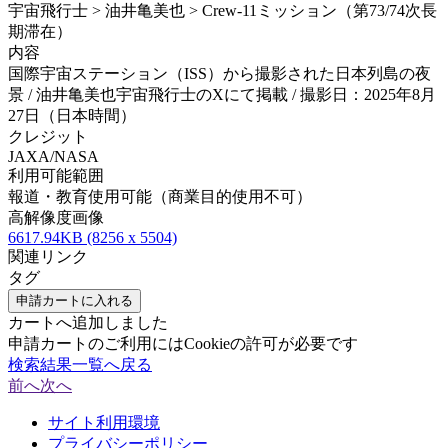
宇宙飛行士 > 油井亀美也 > Crew-11ミッション（第73/74次長
期滞在）
内容
国際宇宙ステーション（ISS）から撮影された日本列島の夜
景 / 油井亀美也宇宙飛行士のXにて掲載 / 撮影日：2025年8月
27日（日本時間）
クレジット
JAXA/NASA
利用可能範囲
報道・教育使用可能（商業目的使用不可）
高解像度画像
6617.94KB (8256 x 5504)
関連リンク
タグ
申請カートに入れる
カートへ追加しました
申請カートのご利用にはCookieの許可が必要です
検索結果一覧へ戻る
前へ
次へ
サイト利用環境
プライバシーポリシー