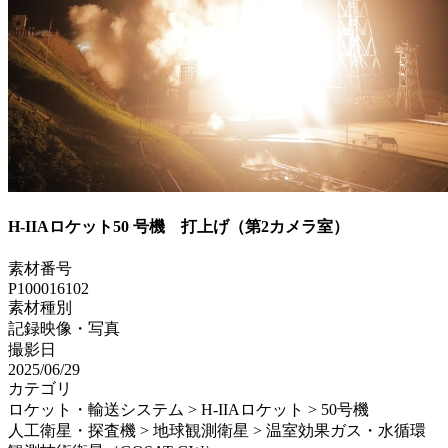
H-IIAロケット50 号機 打上げ（第2カメラ室）
素材番号
P100016102
素材種別
記録映像・写真
撮影日
2025/06/29
カテゴリ
ロケット・輸送システム > H-IIAロケット > 50号機
人工衛星・探査機 > 地球観測衛星 > 温室効果ガス・水循環