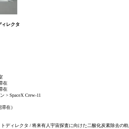
ディレクタ
室
滞在
滞在
aceX Crew-11
長期滞在）
/ 将来有人宇宙探査に向けた二酸化炭素除去の軌道上技術実証（JEM De