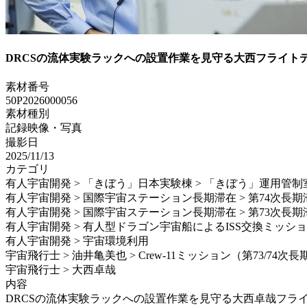
DRCSの流体実験ラックへの設置作業を見守る大西フライト
素材番号
50P2026000056
素材種別
記録映像・写真
撮影日
2025/11/13
カテゴリ
有人宇宙開発 > 「きぼう」日本実験棟 > 「きぼう」運用管制
有人宇宙開発 > 国際宇宙ステーション長期滞在 > 第74次長期
有人宇宙開発 > 国際宇宙ステーション長期滞在 > 第73次長期
有人宇宙開発 > 有人型ドラゴン宇宙船によるISS交換ミッション > Sp
有人宇宙開発 > 宇宙環境利用
宇宙飛行士 > 油井亀美也 > Crew-11ミッション（第73/74次
宇宙飛行士 > 大西卓哉
内容
DRCSの流体実験ラックへの設置作業を見守る大西卓哉フライトディレクタ 