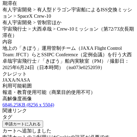
期滞在
有人宇宙開発 > 有人型ドラゴン宇宙船によるISS交換ミッシ
ョン > SpaceX Crew-10
有人宇宙開発 > 管制官ほか
宇宙飛行士 > 大西卓哉 > Crew-10ミッション（第72/73次長期
滞在）
内容
地上の「きぼう」運用管制チーム（JAXA Flight Control
Team: JFCT）らとSSIPC Conference（定例会議）を行う大西
卓哉宇宙飛行士 / 「きぼう」船内実験室（PM） / 撮影日：
2025年6月24日（日本時間）（iss073e0252059）
クレジット
JAXA/NASA
利用可能範囲
報道・教育使用可能（商業目的使用不可）
高解像度画像
6846.25KB (8256 x 5504)
関連リンク
タグ
申請カートに入れる
カートへ追加しました