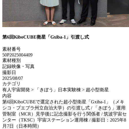
第6回KiboCUBE衛星「Gxiba-1」引渡し式
素材番号
50P2025004409
素材種別
記録映像・写真
撮影日
2025/08/07
カテゴリ
有人宇宙開発 > 「きぼう」日本実験棟 > 超小型衛星
内容
第6回KiboCUBEで選定された超小型衛星「Gxiba-1」（メキ
シコ・プエブラ州立自治大学）の引渡し式 / 「きぼう」運用
管制室（MCR）見学後に記念撮影を行う関係者 / 筑波宇宙セ
ンター（TKSC）宇宙ステーション運用棟 / 撮影日：2025年8
月7日（日本時間）