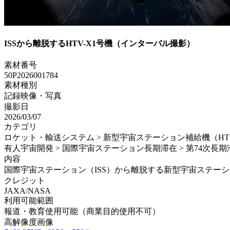
ISSから離脱するHTV-X1号機（インターバル撮影）
素材番号
50P2026001784
素材種別
記録映像・写真
撮影日
2026/03/07
カテゴリ
ロケット・輸送システム > 新型宇宙ステーション補給機（HTV-X
有人宇宙開発 > 国際宇宙ステーション長期滞在 > 第74次長期
内容
国際宇宙ステーション（ISS）から離脱する新型宇宙ステーション補給
クレジット
JAXA/NASA
利用可能範囲
報道・教育使用可能（商業目的使用不可）
高解像度画像