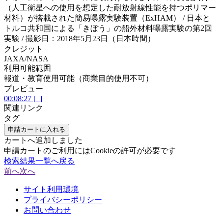
（人工衛星への使用を想定した耐放射線性能を持つポリマー
材料）が搭載された簡易曝露実験装置（ExHAM） / 日本と
トルコ共和国による「きぼう」の船外材料曝露実験の第2回
実験 / 撮影日：2018年5月23日（日本時間）
クレジット
JAXA/NASA
利用可能範囲
報道・教育使用可能（商業目的使用不可）
プレビュー
00:08:27 [_]
関連リンク
タグ
申請カートに入れる
カートへ追加しました
申請カートのご利用にはCookieの許可が必要です
検索結果一覧へ戻る
前へ
次へ
サイト利用環境
プライバシーポリシー
お問い合わせ