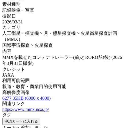
素材種別
記録映像・写真
撮影日
2026/03/31
カテゴリ
人工衛星・探査機 > 月・惑星探査機 > 火星衛星探査計画
（MMX）
国際宇宙探査 > 火星探査
内容
MMXを載せたコンテナトレーラー(前)とRORO船(後) (2026
年3月31日撮影)
クレジット
JAXA
利用可能範囲
報道・教育・商業目的使用可能
高解像度画像
6277.35KB (6000 x 4000)
関連リンク
https://www.mmx.jaxa.jp/
タグ
申請カートに入れる
カートへ追加しました