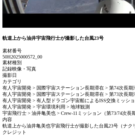
軌道上から油井宇宙飛行士が撮影した台風23号
素材番号
50H2025000572_00
素材種別
記録映像・写真
撮影日
カテゴリ
有人宇宙開発 > 国際宇宙ステーション長期滞在 > 第74次長期
有人宇宙開発 > 国際宇宙ステーション長期滞在 > 第73次長期
有人宇宙開発 > 有人型ドラゴン宇宙船によるISS交換ミッション > Sp
有人宇宙開発 > 宇宙環境利用 > 地球観測
宇宙飛行士 > 油井亀美也 > Crew-11ミッション（第73/74次
内容
軌道上から油井亀美也宇宙飛行士が撮影した台風23号（ナクリー） / 本映
クレジット