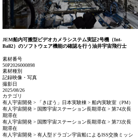
JEM船内可搬型ビデオカメラシステム実証2号機（Int-
Ball2）のソフトウェア機能の確認を行う油井宇宙飛行士
素材番号
50P2026000898
素材種別
記録映像・写真
撮影日
2025/08/26
カテゴリ
有人宇宙開発 > 「きぼう」日本実験棟 > 船内実験室（PM）
有人宇宙開発 > 国際宇宙ステーション長期滞在 > 第74次長
期滞在
有人宇宙開発 > 国際宇宙ステーション長期滞在 > 第73次長
期滞在
有人宇宙開発 > 有人型ドラゴン宇宙船によるISS交換ミッシ