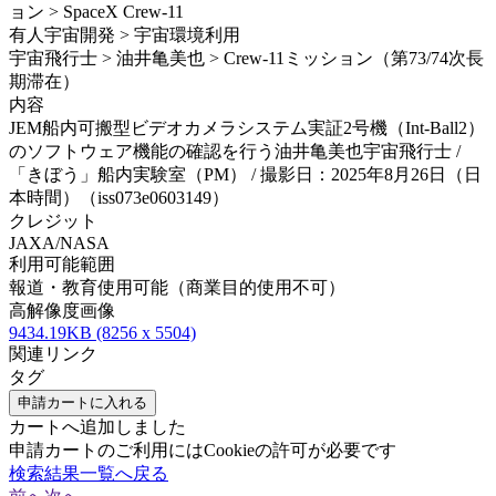
ョン > SpaceX Crew-11
有人宇宙開発 > 宇宙環境利用
宇宙飛行士 > 油井亀美也 > Crew-11ミッション（第73/74次長
期滞在）
内容
JEM船内可搬型ビデオカメラシステム実証2号機（Int-Ball2）
のソフトウェア機能の確認を行う油井亀美也宇宙飛行士 /
「きぼう」船内実験室（PM） / 撮影日：2025年8月26日（日
本時間）（iss073e0603149）
クレジット
JAXA/NASA
利用可能範囲
報道・教育使用可能（商業目的使用不可）
高解像度画像
9434.19KB (8256 x 5504)
関連リンク
タグ
申請カートに入れる
カートへ追加しました
申請カートのご利用にはCookieの許可が必要です
検索結果一覧へ戻る