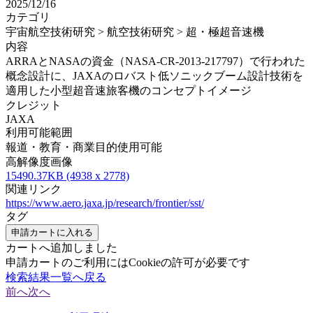
2025/12/16
カテゴリ
宇宙航空技術研究 > 航空技術研究 > 超・極超音速機
内容
ARRAとNASAの資金（NASA-CR-2013-217797）で行われた
概念設計に、JAXAのロバスト低ソニックブーム設計技術を
適用した小型超音速旅客機のコンセプトイメージ
クレジット
JAXA
利用可能範囲
報道・教育・商業目的使用可能
高解像度画像
15490.37KB (4938 x 2778)
関連リンク
https://www.aero.jaxa.jp/research/frontier/sst/
タグ
申請カートに入れる
カートへ追加しました
申請カートのご利用にはCookieの許可が必要です
検索結果一覧へ戻る
前へ
次へ