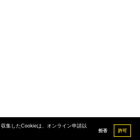
収集したCookieは、オンライン申請以
拒否
許可