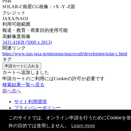
内容
SOLAR-C衛星CG画像：+X -Y -Z面
クレジット
JAXA/NAOJ
利用可能範囲
報道・教育・商業目的使用可能
高解像度画像
3431.41KB (5000 x 2813)
関連リンク
https://www.isas.jaxa.jp/missions/spacecraft/developing/solar-c.html
タグ
申請カートに入れる
カートへ追加しました
申請カートのご利用にはCookieの許可が必要です
検索結果一覧へ戻る
前へ
次へ
サイト利用環境
プライバシーポリシー
お問い合わせ
このサイトでは、オンライン申請を行うためにCookieを使
外の目的では使用しません。
Learn more
© 2021 Japan Aerospace Exploration Agency