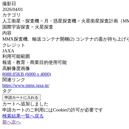
撮影日
2026/04/01
カテゴリ
人工衛星・探査機 > 月・惑星探査機 > 火星衛星探査計画（M
国際宇宙探査 > 火星探査
内容
MMX探査機、輸送コンテナ開梱(2) コンテナの蓋が持ち上げら
クレジット
JAXA
利用可能範囲
報道・教育・商業目的使用可能
高解像度画像
8088.85KB (6000 x 4000)
関連リンク
https://www.mmx.jaxa.jp/
タグ
申請カートに入れる
カートへ追加しました
申請カートのご利用にはCookieの許可が必要です
検索結果一覧へ戻る
前へ
次へ