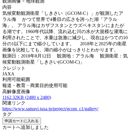
観測画像 > 地球観測
内容
気候変動観測衛星「しきさい（GCOM-C）」が観測したア
ラル海 かつて世界で4番目の広さを誇った湖「アラル
海」。 アラル海はカザフスタンとウズベキスタンにまたが
る湖です。1960年代以降、流れ込む川の水が大規模な灌漑に
利用されたことで、水量は急激に減少し、現在はかつての10
分の1以下にまで縮小しています。 2018年と2025年の衛星
画像を比較しても、湖の縮小がはっきりとわかります。
観測日：2018年8月12日 観測地：アラル海 観測衛星：気
候変動観測衛星「しきさい(GCOM-C)」
クレジット
JAXA
利用可能範囲
報道・教育・商業目的使用可能
高解像度画像
1162.32KB (2480 x 2480)
関連リンク
https://www.satnavi.jaxa.jp/project/gcom_c1/gallery/
タグ
申請カートに入れる
カートへ追加しました