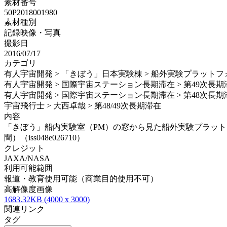
素材番号
50P2018001980
素材種別
記録映像・写真
撮影日
2016/07/17
カテゴリ
有人宇宙開発 > 「きぼう」日本実験棟 > 船外実験プラットフ
有人宇宙開発 > 国際宇宙ステーション長期滞在 > 第49次長期
有人宇宙開発 > 国際宇宙ステーション長期滞在 > 第48次長期
宇宙飛行士 > 大西卓哉 > 第48/49次長期滞在
内容
「きぼう」船内実験室（PM）の窓から見た船外実験プラットフォ
間）（iss048e026710）
クレジット
JAXA/NASA
利用可能範囲
報道・教育使用可能（商業目的使用不可）
高解像度画像
1683.32KB (4000 x 3000)
関連リンク
タグ